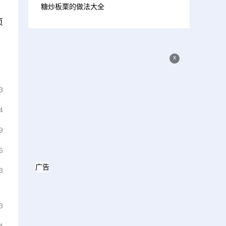
糖炒板栗的做法大全
页
x
3
4
9
6
广告
3
3
4