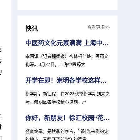
查看更多>>
快讯
中医药文化元素满满 上海中医大推出新生大礼包
展
本网讯（记者程媛媛）杏林相伴处，医药文
共
化深。8月27日，上海中医药大
的
开学在即！崇明各学校这样准备迎接新学期
新学期，新征程，在2023秋季新学期到来之
际，崇明区各学校精心谋划、严
生
你好，新朋友！徐汇校园“花式”迎新 打造“独家记忆”
进
盛夏终章，是秋季的序言，当时光来到约定
和
的地点，又翻开了新学年的篇章