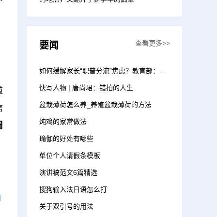
查看更多>>
要闻
如何缓解家长“职普分流”焦虑？教育部：新建优质普通高中 增加招生计划
快写人物 | 唐尚珺：错拍的人生
道
盆栽薄荷怎么养_养殖盆栽薄荷的方法
信
炖鸡的家常做法
周
瑜伽的好处有哪些
单位个人请假条模板
演讲稿范文6篇精选
搜狗输入法日语怎么打
关于双引号的用法