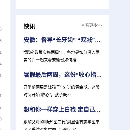
查看更多>>
快讯
8
安徽：督导“长牙齿” “双减”见实效
5
1
“双减”政策实施两周年，各地是如何深入落
实的？一起来看安徽省如何推
4
暑假最后两周，这份“收心指南”，家长孩子都需要！
1
开学前两周是让孩子“收心”的黄金期。这段
时间开始“收心”，孩子既不
1
7
想和你一样穿上白袍 走自己的“医”路 复旦上医迎来多位“医二代”新生
9
跟随父母的脚步“医二代”周昱含有志学医来
源／采访对象供图（下同）父