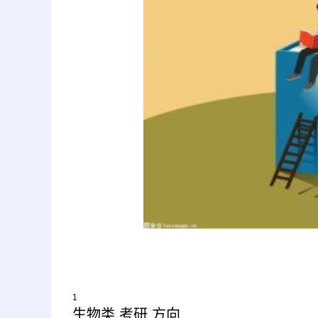
1
生物类 考研 方向