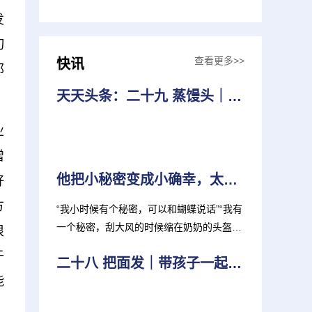
发
切
查看更多>>
快讯
那
天天头条：二十九 蒸馒头｜带孩子一起知年俗
业
增
他把小秘密变成小确幸，太治愈啦！
好
方
“我小时候有个秘密，可以和蝴蝶说话”“我有
一个秘密，刮大风的时候缩在奶奶的头盔后
很
面就不会冷啦”“...
于
二十八 把面发｜带孩子一起知年俗
能