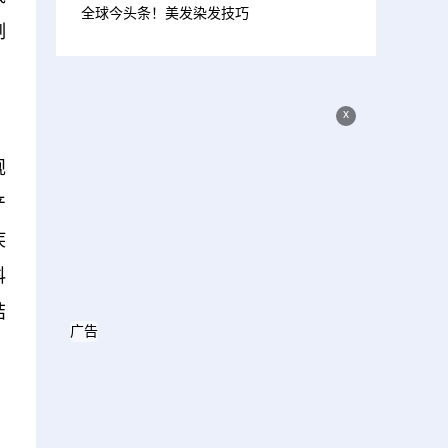
全球今头条！美发染发技巧
制
x
规
产
疾
科
结
广告