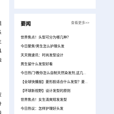
查看更多>>
组
要闻
系
世界焦点！头型可分为哪几种？
生
今日聚焦!男生怎么护理头发
具
天天微速讯：时尚发型设计
独
男生留什么发型好看
今日热门!教你怎么自制天然染发剂,这几种你试过了吗
【全球快播报】菱形脸适合什么发型？菱形脸超人气发型
【环球新视野】设计发型的原则
应
世界焦点！女生清爽短发发型
分
今日热议：怎样护理好头发
践